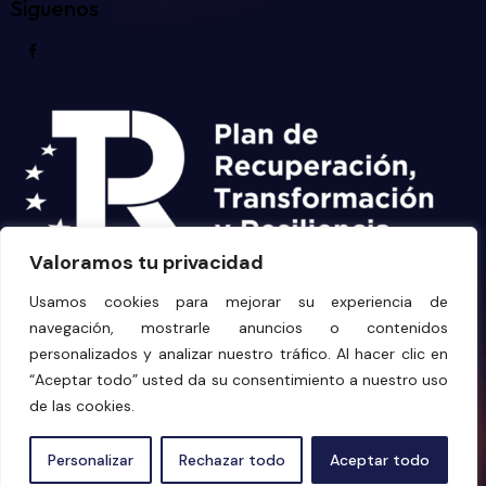
Síguenos
Valoramos tu privacidad
Usamos cookies para mejorar su experiencia de
navegación, mostrarle anuncios o contenidos
personalizados y analizar nuestro tráfico. Al hacer clic en
“Aceptar todo” usted da su consentimiento a nuestro uso
de las cookies.
© 2026 PROFESIONALES DEL MECANIZADO DE CORDOBA
ES
Personalizar
Rechazar todo
Aceptar todo
SCA. Todos los derechos reservados. Diseñado con ♥
Win