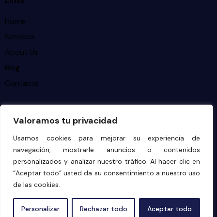
Home
Services
About Us
Blog
Contacts
Newsletter
Valoramos tu privacidad
[mc4wp_form element_id="style-9"]
Usamos cookies para mejorar su experiencia de
navegación, mostrarle anuncios o contenidos
personalizados y analizar nuestro tráfico. Al hacer clic en
“Aceptar todo” usted da su consentimiento a nuestro uso
AncoraThemes
© {{Y}}. All Rights Reserved.
de las cookies.
ES
Personalizar
Rechazar todo
Aceptar todo