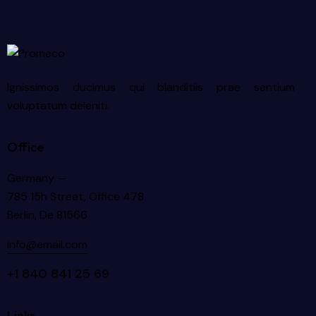
Ignissimos ducimus qui blanditiis prae sentium
voluptatum deleniti.
Office
Germany —
785 15h Street, Office 478
Berlin, De 81566
info@email.com
+1 840 841 25 69
Links